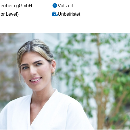
derrhein gGmbH
Vollzeit
or Level)
Unbefristet