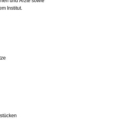
nnen und Ärzte sowie
m Institut.
tze
tstücken