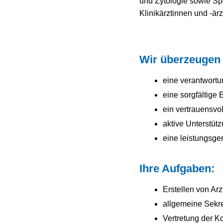
und Zytologie sowie Sp
Klinikärztinnen und -ärz
Wir überzeugen
eine verantwortu
eine sorgfältige
ein vertrauensvo
aktive Unterstüt
eine leistungsge
Ihre Aufgaben:
Erstellen von Ar
allgemeine Sekr
Vertretung der Ko