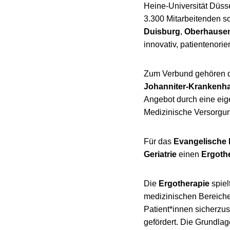
Heine-Universität Düsse
3.300 Mitarbeitenden s
Duisburg
,
Oberhause
innovativ, patientenorie
Zum Verbund gehören 
Johanniter-Krankenh
Angebot durch eine eig
Medizinische Versorgung
Für das
Evangelische
Geriatrie
einen
Ergoth
Die
Ergotherapie
spiel
medizinischen Bereich
Patient*innen sicherzus
gefördert. Die Grundlage