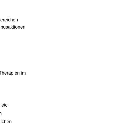
Bereichen
Bonusaktionen
 Therapien im
etc.
n
eichen