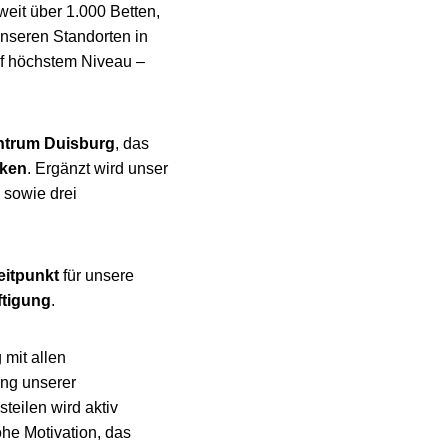
weit über 1.000 Betten,
unseren Standorten in
f höchstem Niveau –
ntrum Duisburg
, das
aken
. Ergänzt wird unser
 sowie drei
eitpunkt
für unsere
ftigung
.
 mit allen
ng unserer
teilen wird aktiv
ohe Motivation, das