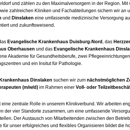
ldorf und zählen zu den Maximalversorgern in der Region. Mit 
owie zahlreichen Kliniken und Fachabteilungen sichern wir an 
n
und
Dinslaken
eine umfassende medizinische Versorgung au
ntiert und zukunftsweisend.
das
Evangelische Krankenhaus Duisburg-Nord
, das
Herzze
aus Oberhausen
und das
Evangelische Krankenhaus Dinsl
ene Akademie für Gesundheitsberufe, zwei Pflegeeinrichtungen
szentren und ein Insitut für Pathologie.
 Krankenhaus Dinslaken
suchen wir zum
nächstmöglichen Z
erapeuten
(m/w/d)
im Rahmen einer
Voll- oder Teilzeitbeschä
t eine zentrale Rolle in unserem Klinikverbund. Wir arbeiten eng
en der vier Standorte zusammen, um eine umfassende Versorgu
tellen. Der Austausch von Mitarbeitenden zwischen den Betriebs
 für unser erfolgreiches und flexibles Organisieren bildet die h